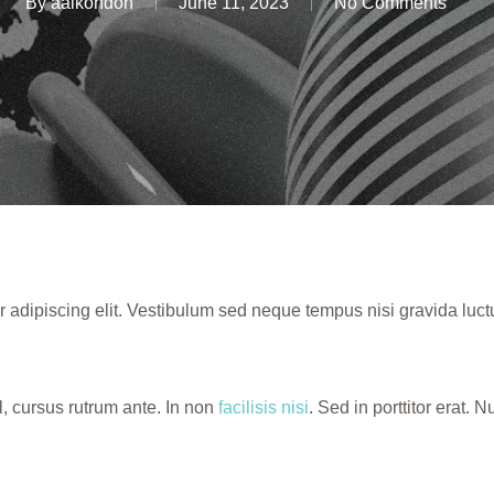
By
aalkondon
June 11, 2023
No Comments
 adipiscing elit. Vestibulum sed neque tempus nisi gravida luct
, cursus rutrum ante. In non
facilisis nisi
. Sed in porttitor erat. 