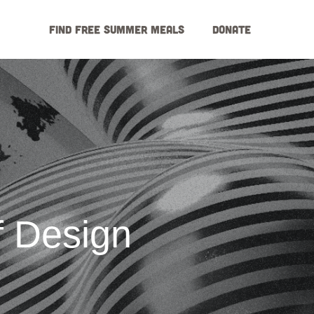
Find Free Summer Meals
Donate
f Design