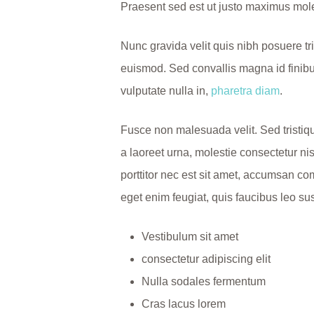
Praesent sed est ut justo maximus mole
Nunc gravida velit quis nibh posuere tris
euismod. Sed convallis magna id finibus
vulputate nulla in,
pharetra diam
.
Fusce non malesuada velit. Sed tristique
a laoreet urna, molestie consectetur ni
porttitor nec est sit amet, accumsan co
eget enim feugiat, quis faucibus leo sus
Vestibulum sit amet
consectetur adipiscing elit
Nulla sodales fermentum
Cras lacus lorem