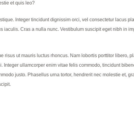
stie et quis leo?
tique. Integer tincidunt dignissim orci, vel consectetur lacus pla
 iaculis. Cras a nulla nunc. Vestibulum suscipit eget nibh in imp
 risus ut mauris luctus rhoncus. Nam lobortis porttitor libero, p
si. Integer ullamcorper enim vitae felis commodo, tincidunt biben
mmodo justo. Phasellus urna tortor, hendrerit nec molestie et, 
cipit.