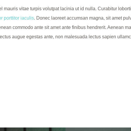
auris vitae turpis volutpat lacinia ut id nulla. Curabitur lobor
r porttitor iaculis
. Donec laoreet accumsan magna, sit amet pulv
enean commodo ante sit amet ante finibus hendrerit. Aenean matti
ur, lectus augue egestas ante, non malesuada lectus sapien ullamc