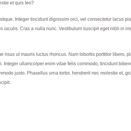
stie et quis leo?
tique. Integer tincidunt dignissim orci, vel consectetur lacus pla
 iaculis. Cras a nulla nunc. Vestibulum suscipit eget nibh in imp
 risus ut mauris luctus rhoncus. Nam lobortis porttitor libero, p
si. Integer ullamcorper enim vitae felis commodo, tincidunt biben
mmodo justo. Phasellus urna tortor, hendrerit nec molestie et, 
cipit.