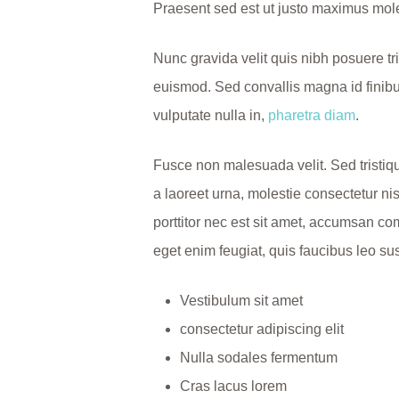
Praesent sed est ut justo maximus mole
Nunc gravida velit quis nibh posuere tris
euismod. Sed convallis magna id finibus
vulputate nulla in,
pharetra diam
.
Fusce non malesuada velit. Sed tristique
a laoreet urna, molestie consectetur ni
porttitor nec est sit amet, accumsan co
eget enim feugiat, quis faucibus leo sus
Vestibulum sit amet
consectetur adipiscing elit
Nulla sodales fermentum
Cras lacus lorem