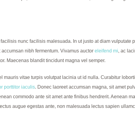
facilisis nunc facilisis malesuada. In ut justo at diam vulputat
amet accumsan nibh fermentum. Vivamus auctor
eleifend mi
, ac lac
itor. Maecenas blandit tincidunt magna vel semper.
auris vitae turpis volutpat lacinia ut id nulla. Curabitur lobor
r porttitor iaculis
. Donec laoreet accumsan magna, sit amet pulv
enean commodo ante sit amet ante finibus hendrerit. Aenean matti
ur, lectus augue egestas ante, non malesuada lectus sapien ullamc