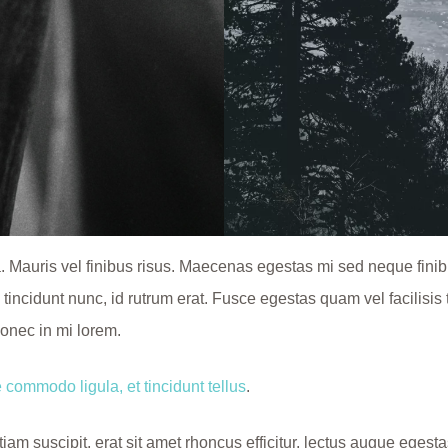
. Mauris vel finibus risus. Maecenas egestas mi sed neque finib
 tincidunt nunc, id rutrum erat. Fusce egestas quam vel facilisi
Donec in mi lorem.
commodo ligula, et tincidunt tellus
.
Etiam suscipit, erat sit amet rhoncus efficitur, lectus augue ege