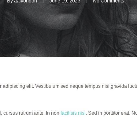
By
aalkondon
June 19, 2023
No Comments
 adipiscing elit. Vestibulum sed neque tempus nisi gravida luct
, cursus rutrum ante. In non
facilisis nisi
. Sed in porttitor erat. 